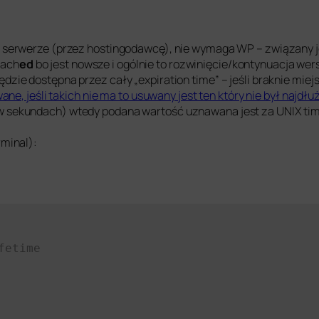
 serwerze (przez hostingodawcę), nie wymaga WP – związany
cach
ed
bo jest nowsze i ogólnie to rozwinięcie/kontynuacja wers
zie dostępna przez cały „expiration time” – jeśli braknie mie
ne, jeśli takich nie ma to usuwany jest ten który nie był najdł
ni (w sekundach) wtedy podana wartość uznawana jest za UNIX tim
minal):
fetime