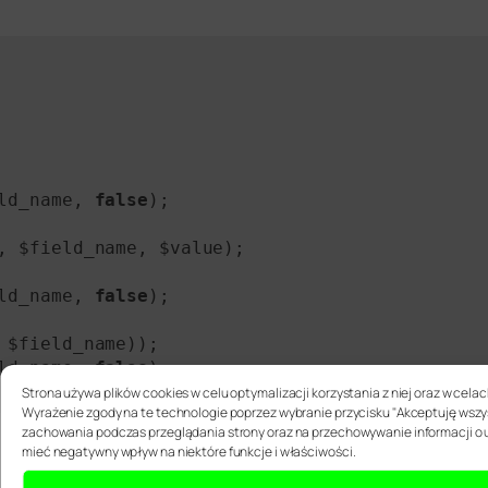
ld_name, 
false
);

, $field_name, $value);

ld_name, 
false
);

 $field_name));

ld_name, 
false
);

Strona używa plików cookies w celu optymalizacji korzystania z niej oraz w cel
Wyrażenie zgody na te technologie poprzez wybranie przycisku "Akceptuję wszy
zachowania podczas przeglądania strony oraz na przechowywanie informacji o u
mieć negatywny wpływ na niektóre funkcje i właściwości.