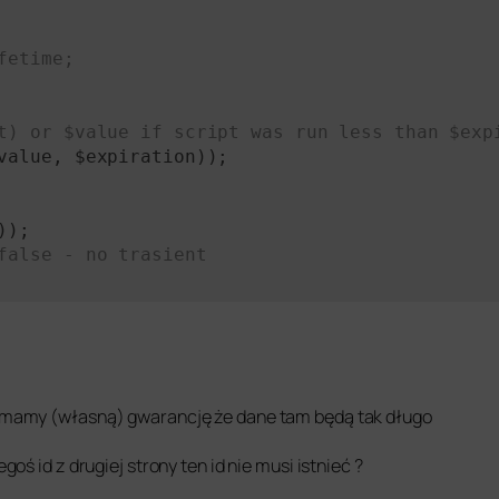
fetime;
t) or $value if script was run less than $exp
value, $expiration));

);

false - no trasient
mamy (własną) gwarancję że dane tam będą tak długo
ś id z drugiej strony ten id nie musi istnieć ?