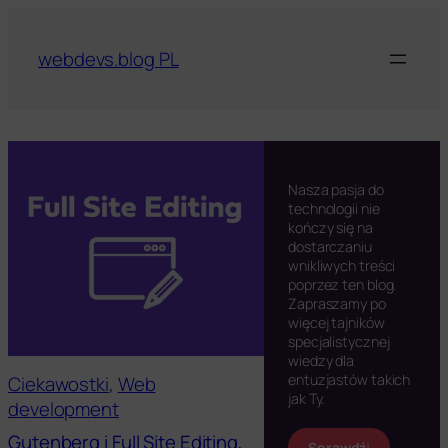
Przejdź
do
webdevs.blog PL
treści
Nasza pasja do
technologii nie
kończy się na
dostarczaniu
wnikliwych treści
poprzez ten blog.
Zapraszamy po
więcej tajników
specjalistycznej
wiedzy dla
entuzjastów takich
Ciekawostki
, 
Web
jak Ty.
development
Gutenberg i Full Site Editing,
Sprawdź
!