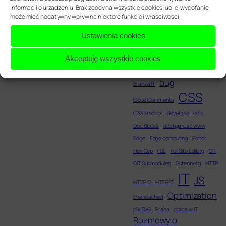
Web development
informacji o urządzeniu. Brak zgody na wszystkie cookies lub jej wycofanie
Web Project
może mieć negatywny wpływ na niektóre funkcje i właściwości.
Management
Ustawienia cookies
Akceptuję wszystkie cookies
animacje
animate
Attribute inheritance
Block Theme
bug
Branża IT
CSS
Code Comments
CSS Flexbox
developer tools
Doc Blocks
dostępność www
Edge
Edge computing
Editor
Flex Gap
FSE
Full Site Editing
GIT
GIT Submodules
Gutenberg
HTTP
IT
JS
HTTP/2
HTTP/3
Optimization
Memcached
plik SVG
Praca
praca w IT
Rozmowy o