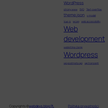
WordPress
strony www
SVG
Text-overflow
theme.json
v-model
Vue.js
wcag
web accessibility
Web
development
webkit line clamp
Wordpress
wp postmeta api
wp transient
Copyrights ©
webdevs.blog PL
Polityka prywatności