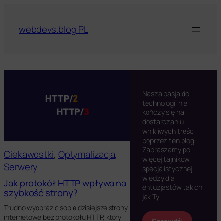
Przejdź
do
webdevs.blog PL
treści
Nasza pasja do
technologii nie
kończy się na
dostarczaniu
wnikliwych treści
poprzez ten blog.
Zapraszamy po
Ciekawostki
, 
Optymalizacja
, 
więcej tajników
Serwery
specjalistycznej
wiedzy dla
Jak protokół HTTP wpływa na
entuzjastów takich
szybkość strony?
jak Ty.
Trudno wyobrazić sobie dzisiejsze strony
internetowe bez protokołu HTTP, który
Sprawdź
!