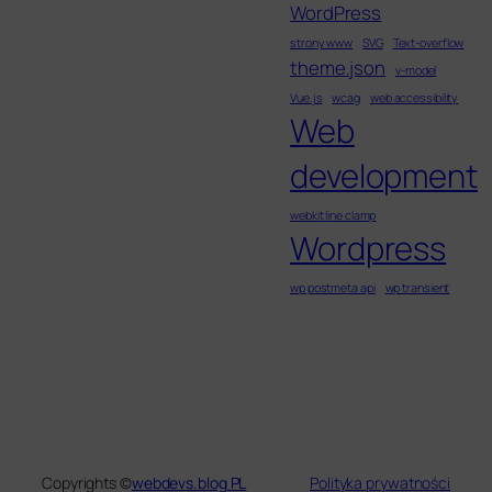
WordPress
strony www
SVG
Text-overflow
theme.json
v-model
Vue.js
wcag
web accessibility
Web
development
webkit line clamp
Wordpress
wp postmeta api
wp transient
Copyrights ©
webdevs.blog PL
Polityka prywatności