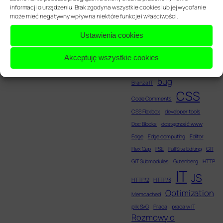
Web development
informacji o urządzeniu. Brak zgody na wszystkie cookies lub jej wycofanie
Web Project
może mieć negatywny wpływ na niektóre funkcje i właściwości.
Management
Ustawienia cookies
Akceptuję wszystkie cookies
animacje
animate
Attribute inheritance
Block Theme
bug
Branża IT
CSS
Code Comments
CSS Flexbox
developer tools
Doc Blocks
dostępność www
Edge
Edge computing
Editor
Flex Gap
FSE
Full Site Editing
GIT
GIT Submodules
Gutenberg
HTTP
IT
JS
HTTP/2
HTTP/3
Optimization
Memcached
plik SVG
Praca
praca w IT
Rozmowy o